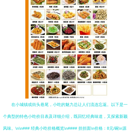
在小城镇或街头巷尾，小吃的魅力总让人们流连忘返。以下是一
个典型的特色小吃价目表及详细介绍，既回忆经典味道，又探索新颖
风味。\n\n### 经典小吃价格概览\n#### 担担面\n价格：8元/碗\n源