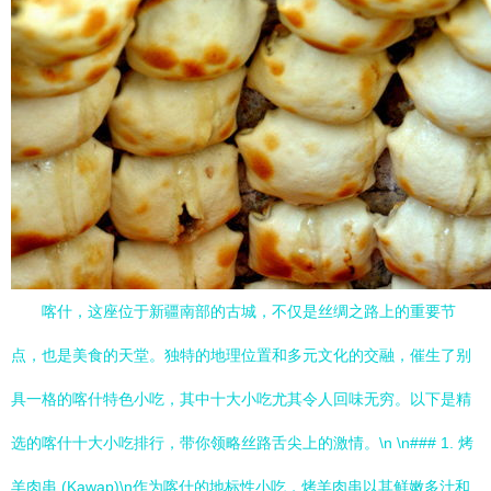
喀什，这座位于新疆南部的古城，不仅是丝绸之路上的重要节
点，也是美食的天堂。独特的地理位置和多元文化的交融，催生了别
具一格的喀什特色小吃，其中十大小吃尤其令人回味无穷。以下是精
选的喀什十大小吃排行，带你领略丝路舌尖上的激情。\n \n### 1. 烤
羊肉串 (Kawap)\n作为喀什的地标性小吃，烤羊肉串以其鲜嫩多汁和